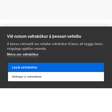
Við notum vafrakökur á þessari vefsíðu
Hafa samband
Á þessu vefsvæði eru notaðar vafrakökur til þess að tryggja bestu
mögulegu upplifun notenda.
411 7848
Meira um vafrakökur
Sími Sæmundarskóla
saemundarskoli@reykjavik.is
Leyfa vafrakökur
Sendu okkur línu
Stillingar á vafrakökum
Fjósið
Frístundaheimili
Fókus
Félagsmiðstöð