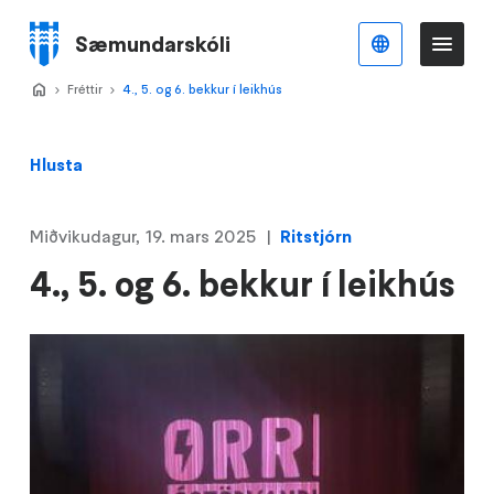
Stökkva
að
Sæmundarskóli
Íslenska
Va
Valmynd
meginefni
Home
Fréttir
>
4., 5. og 6. bekkur í leikhús
>
Hlusta
Miðvikudagur, 19. mars 2025
Ritstjórn
4., 5. og 6. bekkur í leikhús