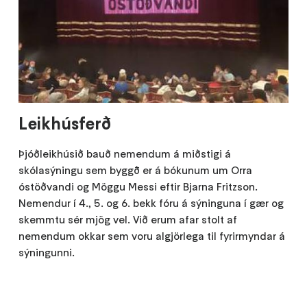
Leikhúsferð
Þjóðleikhúsið bauð nemendum á miðstigi á
skólasýningu sem byggð er á bókunum um Orra
óstöðvandi og Möggu Messi eftir Bjarna Fritzson.
Nemendur í 4., 5. og 6. bekk fóru á sýninguna í gær og
skemmtu sér mjög vel. Við erum afar stolt af
nemendum okkar sem voru algjörlega til fyrirmyndar á
sýningunni.